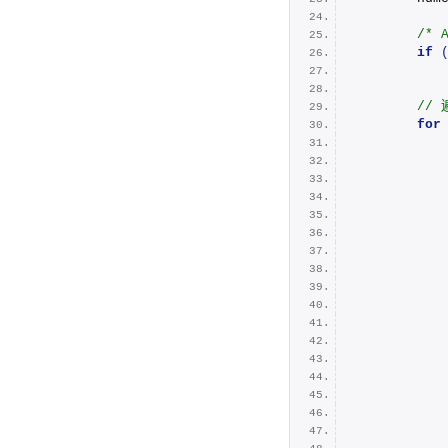
/* 
if
           
 //
for
           
           
           
           
           
           