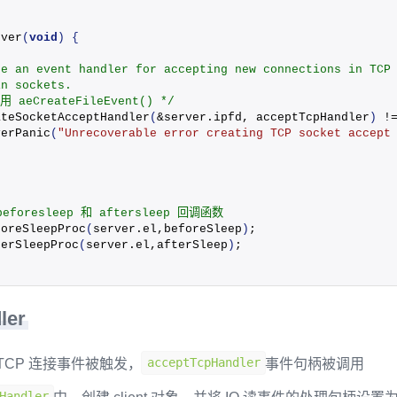
rver
(
void
)
{
te an event handler for accepting new connections in TCP
in sockets. 
 aeCreateFileEvent() */
ateSocketAcceptHandler
(
&server.
ipfd
, acceptTcpHandler
)
 !
verPanic
(
"Unrecoverable error creating TCP socket accept
beforesleep 和 aftersleep 回调函数
foreSleepProc
(
server.
el
,beforeSleep
)
;
terSleepProc
(
server.
el
,afterSleep
)
;
ler
acceptTcpHandler
时，TCP 连接事件被触发，
事件句柄被调用
Handler