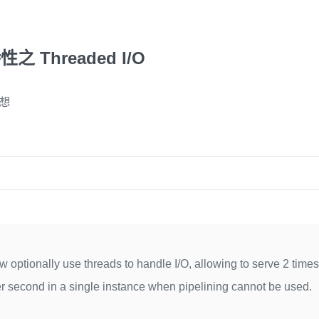
特性之 Threaded I/O
想
 optionally use threads to handle I/O, allowing to serve 2 time
r second in a single instance when pipelining cannot be used.