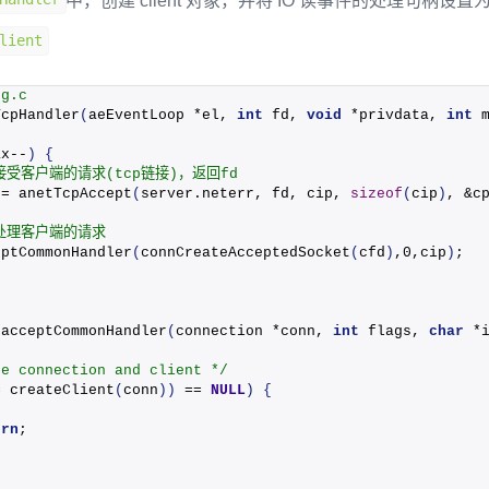
中，创建 client 对象，并将 IO 读事件的处理句柄设置
lient
ng.c
TcpHandler
(
aeEventLoop *el, 
int
 fd, 
void
 *privdata, 
int
 
ax--
)
{
 接受客户端的请求(tcp链接)，返回fd
 = 
anetTcpAccept
(
server.
neterr
, fd, cip, 
sizeof
(
cip
)
, &c
 处理客户端的请求
eptCommonHandler
(
connCreateAcceptedSocket
(
cfd
)
,0,cip
)
;
acceptCommonHandler
(
connection *conn, 
int
 flags, 
char
 *
te connection and client */
= 
createClient
(
conn
))
 == 
NULL
)
{
urn
;