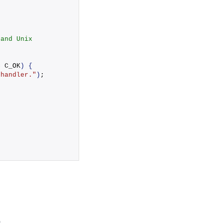
 and Unix
= C_OK
)
{
 handler."
)
;