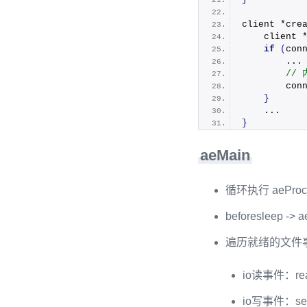
client *
cre
    client 
if
(
con
        ...
 // 
con
}
    ...
}
aeMain
循环执行 aeProce
beforesleep -> a
遍历就绪的文件
io读事件：read
io写事件：send