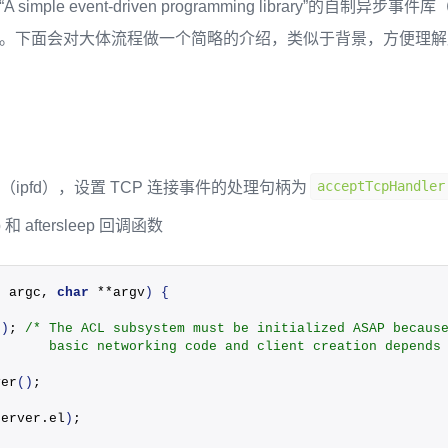
simple event-driven programming library”的自制异步事
心。下面会对大体流程做一个简略的介绍，类似于背景，方便理解后面的 T
acceptTcpHandler
地址（ipfd），设置 TCP 连接事件的处理句柄为
p 和 aftersleep 回调函数
t
 argc, 
char
 **argv
)
{
()
; 
/* The ACL subsystem must be initialized ASAP becaus
       basic networking code and client creation depends
ver
()
;
server.
el
)
;