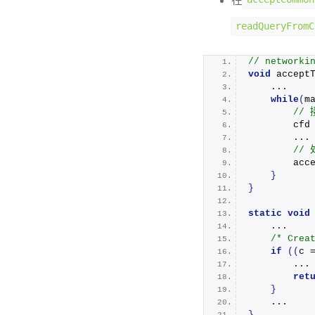
在
readQueryFromC
// networki
void
accept
    ...
while
(
m
 //
        cfd
        ...
 //
acc
}
}
static
void
    ...
/* Crea
if
((
c 
        ...
ret
}
    ...
}