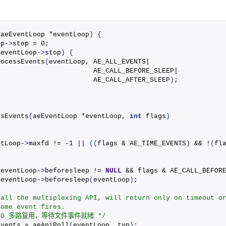
(
aeEventLoop *eventLoop
)
{
op-
>
stop = 0;
!eventLoop-
>
stop
)
{
rocessEvents
(
eventLoop, AE_ALL_EVENTS|
                        AE_CALL_BEFORE_SLEEP|
                        AE_CALL_AFTER_SLEEP
)
;
ssEvents
(
aeEventLoop *eventLoop, 
int
 flags
)
ntLoop-
>
maxfd != -1 || 
((
flags & AE_TIME_EVENTS
)
 && !
(
fl
(
eventLoop-
>
beforesleep != 
NULL
 && flags & AE_CALL_BEFOR
 eventLoop-
>
beforesleep
(
eventLoop
)
;
Call the multiplexing API, will return only on timeout o
some event fires. 
* IO 多路复用，等待文件事件就绪 */
events = 
aeApiPoll
(
eventLoop, tvp
)
;