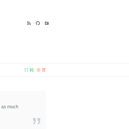
码
赏
s as much