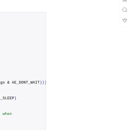
ags & AE_DONT_WAIT
)))
{
E_SLEEP
)
r when