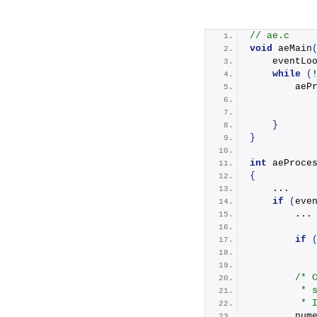
// ae.c
void
aeMain
    eventLo
while
(
aeP
           
           
}
}
int
aeProce
{
    ...
if
(
eve
        ...
if
           
/* 
         * 
         
        num