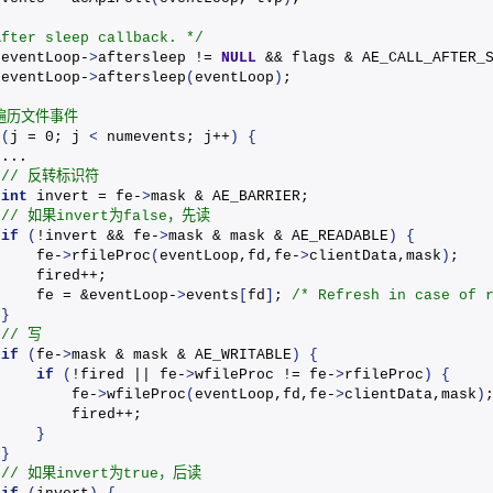
After sleep callback. */
(
eventLoop-
>
aftersleep != 
NULL
 && flags & AE_CALL_AFTER_
 eventLoop-
>
aftersleep
(
eventLoop
)
;
 遍历文件事件
(
j = 0; j 
<
 numevents; j++
)
{
 ...
 // 反转标识符
int
 invert = fe-
>
mask & AE_BARRIER;
 // 如果invert为false，先读
if
(
!invert && fe-
>
mask & mask & AE_READABLE
)
{
     fe-
>
rfileProc
(
eventLoop,fd,fe-
>
clientData,mask
)
;
     fired++;
     fe = &eventLoop-
>
events
[
fd
]
; 
/* Refresh in case of 
}
 // 写
if
(
fe-
>
mask & mask & AE_WRITABLE
)
{
if
(
!fired || fe-
>
wfileProc != fe-
>
rfileProc
)
{
         fe-
>
wfileProc
(
eventLoop,fd,fe-
>
clientData,mask
)
         fired++;
}
}
 // 如果invert为true，后读