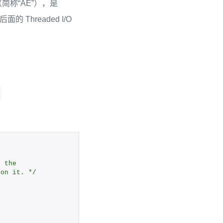
件库（简称“AE”），是
hreaded I/O
e the
 on it. */