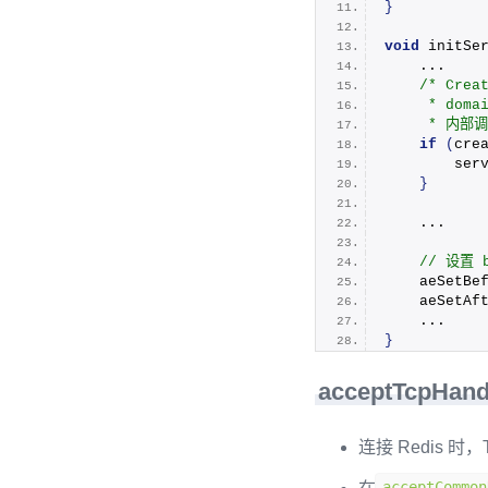
}
void
initSe
    ...
/* Crea
     * doma
     * 内部调用
if
(
cre
ser
}
    ...
 // 设置 
aeSetBe
aeSetAf
    ...
}
acceptTcpHand
连接 Redis 
acceptCommon