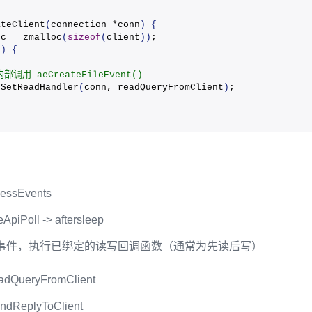
ateClient
(
connection *conn
)
{
*c = 
zmalloc
(
sizeof
(
client
))
;
n
)
{
内部调用 aeCreateFileEvent()
nSetReadHandler
(
conn, readQueryFromClient
)
;
ssEvents
eApiPoll -> aftersleep
事件，执行已绑定的读写回调函数（通常为先读后写）
QueryFromClient
ReplyToClient