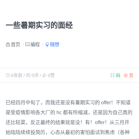
一些暑期实习的面经
首页
编程
随想
6年前
/
0评
/
0
赞
码
赏
已经四月中旬了，而我还是没有暑期实习的 offer！不知道
是受疫情影响各大厂的 hc 都有所缩减，还是因为自己真的
还比较菜，反正最终的结果就是没！有！offer！从三月开
始陆陆续续投简历，心态从最初的害怕面试到焦虑（各种