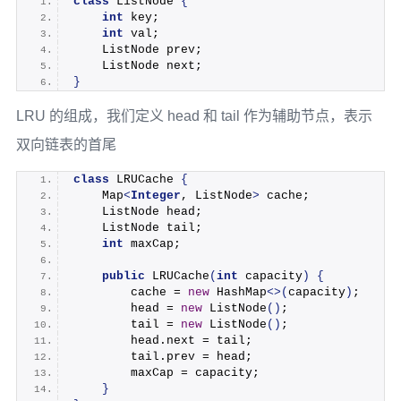
class
 ListNode 
{
int
 key;
int
 val;
    ListNode prev;
    ListNode next;
}
LRU 的组成，我们定义 head 和 tail 作为辅助节点，表示
双向链表的首尾
class
 LRUCache 
{
    Map
<
Integer
, ListNode
>
 cache;
    ListNode head;
    ListNode tail;
int
 maxCap;
public
LRUCache
(
int
 capacity
)
{
        cache = 
new
 HashMap
<>(
capacity
)
;
        head = 
new
ListNode
()
;
        tail = 
new
ListNode
()
;
        head.
next
 = tail;
        tail.
prev
 = head;
        maxCap = capacity;
}