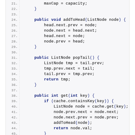
        maxCap = capacity;
}
public
void
addToHead
(
ListNode node
)
{
        head.
next
.
prev
 = node;
        node.
next
 = head.
next
;
        head.
next
 = node;
        node.
prev
 = head;
}
public
 ListNode 
popTail
()
{
        ListNode tmp = tail.
prev
;
        tmp.
prev
.
next
 = tail;
        tail.
prev
 = tmp.
prev
;
return
 tmp;
}
public
int
get
(
int
 key
)
{
if
(
cache.
containsKey
(
key
))
{
            ListNode node = cache.
get
(
key
)
;
            node.
prev
.
next
 = node.
next
;
            node.
next
.
prev
 = node.
prev
;
addToHead
(
node
)
;
return
 node.
val
;
}