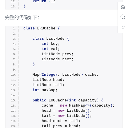
return
-1
;
}
完整的代码如下：
class
 LRUCache 
{
class
 ListNode 
{
int
 key;
int
 val;
        ListNode prev;
        ListNode next;
}
    Map
<
Integer
, ListNode
>
 cache;
    ListNode head;
    ListNode tail;
int
 maxCap;
public
LRUCache
(
int
 capacity
)
{
        cache = 
new
 HashMap
<>(
capacity
)
;
        head = 
new
ListNode
()
;
        tail = 
new
ListNode
()
;
        head.
next
 = tail;
        tail.
prev
 = head;