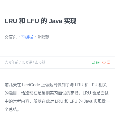
LRU 和 LFU 的 Java 实现
首页
编程
随想
6年前
/
0评
/
0
赞
码
赏
前几天在 LeetCode 上做题时做到了与 LRU 和 LFU 相关
的题目，恰逢现在是暑期实习面试的高峰，LRU 也是面试
中的常考内容，所以在此对 LRU 和 LFU 的 Java 实现做一
个总结。