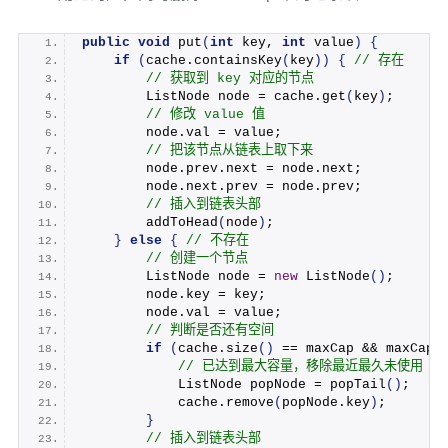
public
void
put
(
int
 key, 
int
 value
)
{
if
(
cache.
containsKey
(
key
))
{
 // 存在
 // 获取到 key 对应的节点
        ListNode node = cache.
get
(
key
)
;
 // 修改 value 值
        node.
val
 = value;
 // 把该节点从链表上取下来
        node.
prev
.
next
 = node.
next
;
        node.
next
.
prev
 = node.
prev
;
 // 插入到链表头部
addToHead
(
node
)
;
}
else
{
 // 不存在
 // 创建一个节点
        ListNode node = 
new
ListNode
()
;
        node.
key
 = key;
        node.
val
 = value;
 // 判断是否还有空间
if
(
cache.
size
()
 == maxCap && maxCap 
 // 已达到最大容量，移除最近最久未使用
            ListNode popNode = 
popTail
()
;
            cache.
remove
(
popNode.
key
)
;
}
 // 插入到链表头部