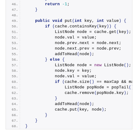
return
-1
;
}
public
void
put
(
int
 key, 
int
 value
)
{
if
(
cache.
containsKey
(
key
))
{
            ListNode node = cache.
get
(
key
)
;
            node.
val
 = value;
            node.
prev
.
next
 = node.
next
;
            node.
next
.
prev
 = node.
prev
;
addToHead
(
node
)
;
}
else
{
            ListNode node = 
new
ListNode
()
;
            node.
key
 = key;
            node.
val
 = value;
if
(
cache.
size
()
 == maxCap && max
                ListNode popNode = 
popTail
()
;
                cache.
remove
(
popNode.
key
)
;
}
addToHead
(
node
)
;
            cache.
put
(
key, node
)
;
}
}
}